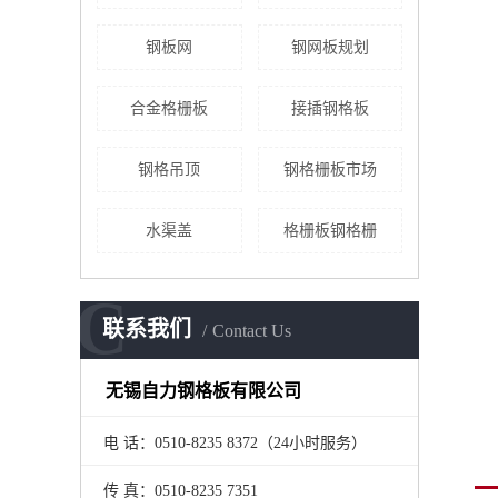
钢板网
钢网板规划
合金格栅板
接插钢格板
钢格吊顶
钢格栅板市场
水渠盖
格栅板钢格栅
C
联系我们
Contact Us
无锡自力钢格板有限公司
电 话：0510-8235 8372（24小时服务）
传 真：0510-8235 7351